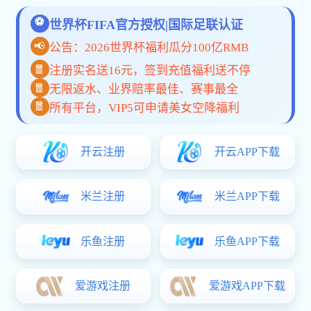
下载APP
米兰体育官网登录界面公司简介
米兰体育官网登录界面
是一家面向全球市场的综合体育赛事
直播与数据服务平台，专注于为体育迷打造高品质的数字化
观赛体验。我们整合
高清赛事直播、数据分析、多终端同步
等核心功能，为用户提供一站式的米兰体育·米兰登陆入口-
米兰online(中国)服务。
平台通过多项国际安全认证，系统架构稳定高效，全面适配