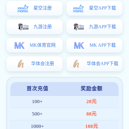
APP、PC 和移动网页端。在东南亚、中东、欧洲等区域建立
了本地化技术与客服团队，确保每位用户都能获得便捷、可
靠的服务体验。
截至目前，米兰体育官网登录界面 已拥有超
100 万+
注册用
户，服务网络覆盖十余国家与地区，日均访问量持续增长，
深受广大体育爱好者喜爱。
我们将继续秉持“
技术创新、用户至上、安全高效
”的理念，
持续优化产品架构与内容体验，致力于成为全球领先的米兰
体育·米兰登陆入口-米兰online(中国)平台。