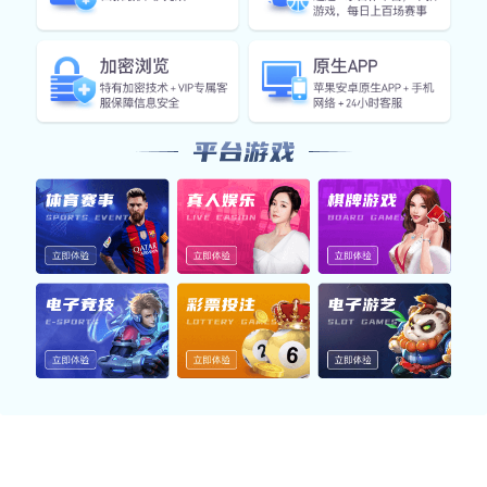
我们推出的原生应用覆盖体育、电竞等热门内容，支持赛事
查看、数据浏览与多端同步，结合高清直播与智能提醒，为
用户带来高效、流畅的体验。
体育App
聚合热门体育赛事，覆盖足球、篮球、电竞等领域，提供数
据查询、直播内容与资讯提醒，助您快速掌握赛场动向。